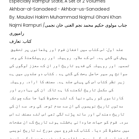
Especially Rampur State, A Set of 2 Volumes
Akhbar-al-Sanadeed - Akhbar-us-Sanadeed
By: Maulavi Hakim Muhammad Najmul Ghani Khan
Najmi Rampuri /جناب مولوی حکیم محمد نجم الغنی خان نجمی
رامپوری
کتاب: تعارف
جلد اول: اس کتاب میں افغان قوم اور پٹھانوں پر تحقیق
پیش کی گئی ہے۔ اس کے علاوہ روہیلہ اور روہیلکھنڈ کی وجہ
تسمیہ اور روہیلہ کی قدیم تاریخ اور ان کے معزز لوگوں کی
سوانح پر سیر حاصل بحث کی گئی ہے ۔ کتاب دو جلدوں میں ہے
زیر نظر کتاب اس کی پہلی جلد ہے۔ مصنف کا ارادہ روہیلہ
کی مکمل تاریخ لکھنے کا ہے تاکہ ان کی بہادری اور
کارناموں کو رہتی دنیا کے لئے محفوظ کیا جا سکے چونکہ
مدتوں تاریخ نویسوں کی ان سے عدم توجہ کی وجہ سے ان کی
تاریخ دھندلی اور ماند پڑنے لگی تھی اس لئے مصنف نے اس
مردہ قوم کو حیات جاودانی بخشتے ہوئے تاریخ کے ان صفحات
میں محفوظ کر دیا۔ کتاب کے شروع میں مورخ نے تاریخ نویسی
کے فن اور اس کی اہمیت و افادیت اور ضرورت پر ایک بہترین