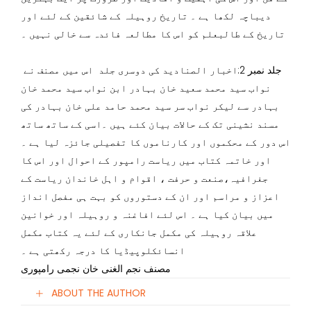
دیباچہ لکھا ہے ۔ تاریخ روہیلہ کے شائقین کے لئے اور
تاریخ کے طالبعلم کو اس کا مطالعہ فائدہ سے خالی نہیں ۔
جلد نمبر 2:اخبار الصنادید کی دوسری جلد اس میں مصنف نے
نواب سید محمد سعید خان بہادر ابن نواب سید محمد خان
بہادر سے لیکر نواب سر سید محمد حامد علی خان بہادر کی
مسند نشینی تک کے حالات بیان کئے ہیں ۔اسی کے ساتھ ساتھ
اس دور کے محکموں اور کارناموں کا تفصیلی جائزہ لیا ہے ۔
اور خاتمہ کتاب میں ریاست رامپور کے احوال اور اس کا
جغرافیہ،صنعت و حرفت ، اقوام و اہل خاندان ریاست کے
اعزاز و مراسم اور ان کے دستوروں کو بہت ہی مفصل انداز
میں بیان کیا ہے ۔ اس لئے افاغنہ و روہیلہ اور خوانین
علاقہ روہیلہ کی مکمل جانکاری کے لئے یہ کتاب مکمل
انسائکلوپیڈیا کا درجہ رکھتی ہے ۔
مصنف نجم الغنی خان نجمی رامپوری
ABOUT THE AUTHOR