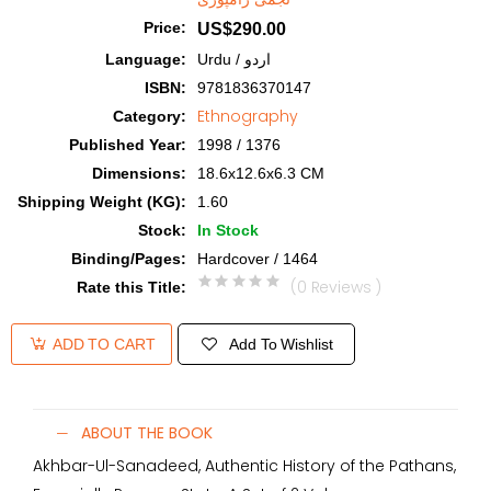
Price
:
US$290.00
Language
:
Urdu / اردو
ISBN
:
9781836370147
Ethnography
Category
:
Published Year
:
1998 / 1376
Dimensions
:
18.6x12.6x6.3 CM
Shipping Weight (KG)
:
1.60
Stock
:
In Stock
Binding/Pages
:
Hardcover / 1464
(0 Reviews )
Rate this Title
:
Add To Wishlist
ADD TO CART
ABOUT THE BOOK
Akhbar-Ul-Sanadeed, Authentic History of the Pathans,