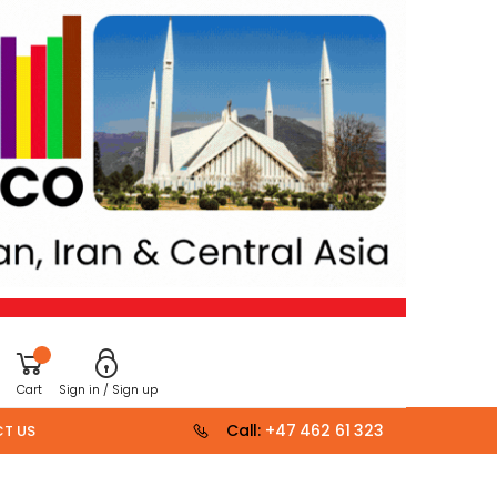
Cart
Sign in / Sign up
Call:
+47 462 61 323
T US