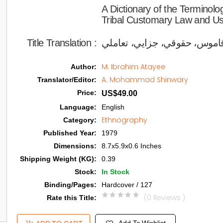
A Dictionary of the Terminolog
Tribal Customary Law and Us
Title Translation 
:
قاموس، حقوقي، جزایي، تعاملي
M. Ibrahim Atayee
Author
:
A. Mohammad Shinwary
Translator/Editor
:
Price
:
US$49.00
Language
:
English
Ethnography
Category
:
Published Year
:
1979
Dimensions
:
8.7x5.9x0.6 Inches
Shipping Weight (KG)
:
0.39
Stock
:
In Stock
Binding/Pages
:
Hardcover / 127
(0 Reviews )
Rate this Title
: