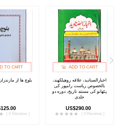
D TO CART
ADD TO CART
بلوچ ها از مازندران
اخبارالصنادید، علاقه روهیلکهند،
Af
بالخصوص ریاست رامپور کی
Inhabit
پـ‍ٹھانو کی مستند تاریخ، دوره دو
The 
جلدی
Muha
125.00
US$290.00
( 0 Reviews )
( 0 Reviews )