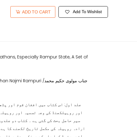
Add To Wishlist
ADD TO CART
athans, Especially Rampur State, A Set of
uri /جناب مولوی حکیم محمد
اور روہیلکھنڈ کی وجہ تسمیہ اور روہیلہ 
سیر حاصل بحث کی گئی ہے ۔ کتاب دو جلدوں
ارادہ روہیلہ کی مکمل تاریخ لکھنے کا ہے 
لئے محفوظ کیا جا سکے چونکہ مدتوں تاریخ