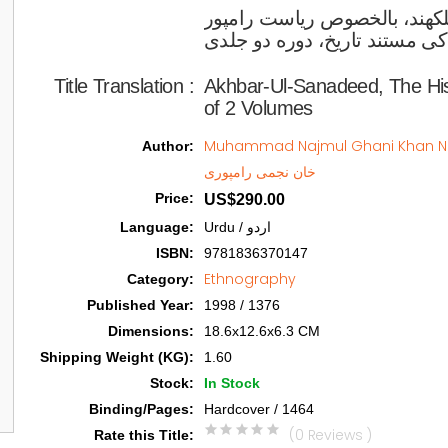
هیلکهند، بالخصوص ریاست رامپور
Title Translation 
:
Akhbar-Ul-Sanadeed, The His
of 2 Volumes
Muhammad Najmul Ghani Khan Najmi Rampur
Author
:
خان نجمی رامپوری
Price
:
US$290.00
Language
:
Urdu / اردو
ISBN
:
9781836370147
Ethnography
Category
:
Published Year
:
1998 / 1376
Dimensions
:
18.6x12.6x6.3 CM
Shipping Weight (KG)
:
1.60
Stock
:
In Stock
Binding/Pages
:
Hardcover / 1464
(0 Reviews )
Rate this Title
: