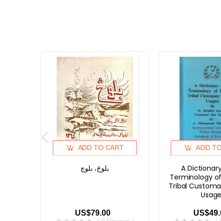
ADD TO CART
ADD T
بلوڅ، بلوچ
A Dictionar
Terminology of
Tribal Customa
Usage
US$79.00
US$49.