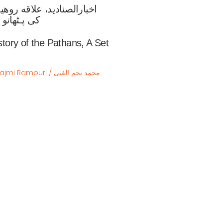
اخبارالصنادید، علاقه رو

کی پـ‍ٹھانو کی مستند تاریخ، دوره دو جلدی  
tory of the Pathans, A Set
i / محمد نجم الغنی