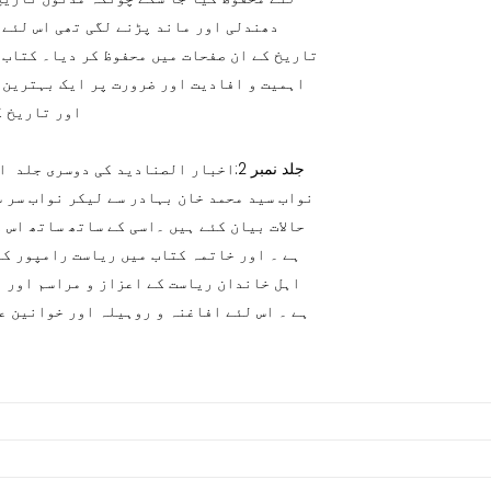
دھندلی اور ماند پڑنے لگی تھی اس لئے 
تاریخ کے ان صفحات میں محفوظ کر دیا۔ کتاب 
اہمیت و افادیت اور ضرورت پر ایک بہترین 
اور تاریخ ک
نواب سید محمد خان بہادر سے لیکر نواب سر س
حالات بیان کئے ہیں ۔اسی کے ساتھ ساتھ اس 
ہے ۔ اور خاتمہ کتاب میں ریاست رامپور کے
اہل خاندان ریاست کے اعزاز و مراسم اور ا
ہے ۔ اس لئے افاغنہ و روہیلہ اور خوانین ع