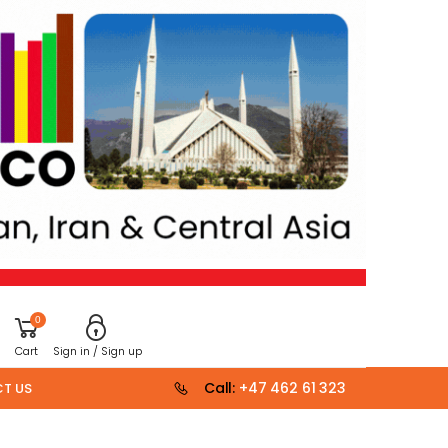
0
Cart
Sign in / Sign up
Call:
+47 462 61 323
T US