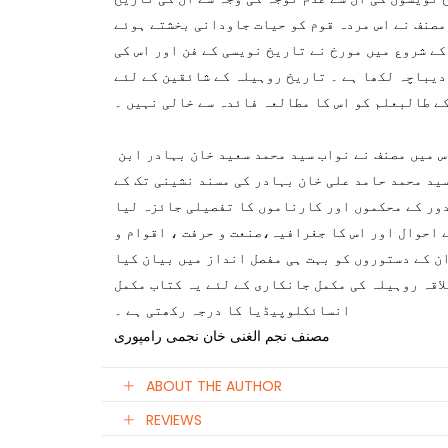
مصنف نے اس مردہ قوم کو حیات جاودانی بخشتے ہوئے
کے شروع میں مورخ نے تاریخ نویسی کے فن اور اس کی
دیباچہ لکھا ہے ۔ تاریخ روہیلہ کے شائقین کے لئے
ے طالبعلم کو اس کا مطالعہ فائدہ سے خالی نہیں ۔
جلد نمبر 2:اخبار الصنادید کی دوسری جلد اس میں مصنف نے نواب سید محمد سعید خان بہادر ابن
ید محمد حامد علی خان بہادر کی مسند نشینی تک کے
دور کے محکموں اور کارناموں کا تفصیلی جائزہ لیا
 احوال اور اس کا جغرافیہ،صنعت و حرفت ، اقوام و
ن کے دستوروں کو بہت ہی مفصل انداز میں بیان کیا
لاقہ روہیلہ کی مکمل جانکاری کے لئے یہ کتاب مکمل
انسائکلوپیڈیا کا درجہ رکھتی ہے ۔
مصنف نجم الغنی خان نجمی رامپوری
ABOUT THE AUTHOR
REVIEWS