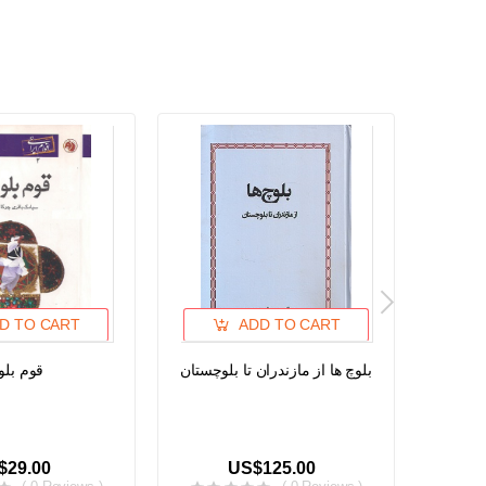
D TO CART
ADD TO CART
قوم بلو
بلوچ ها از مازندران تا بلوچستان
Af
Inhabit
The 
Muha
$29.00
US$125.00