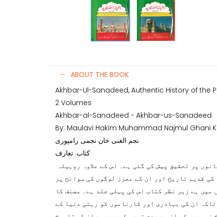
ABOUT THE BOOK
Akhbar-Ul-Sanadeed, Authentic History of the P
2 Volumes
Akhbar-al-Sanadeed - Akhbar-us-Sanadeed
By: Maulavi Hakim Muhammad Najmul Ghani Khan Najmi Ramp
نجم الغنی خان نجمی رامپوری
کتاب: تعارف
جلد اول: اس کتاب میں افغان قوم اور پٹھانوں پر تحقیق پیش کی گئی ہے۔ اس کے علاوہ روہیلہ
کی قدیم تاریخ اور ان کے معزز لوگوں کی سوانح پر
 میں ہے زیر نظر کتاب اس کی پہلی جلد ہے۔ مصنف کا
تاکہ ان کی بہادری اور کارناموں کو رہتی دنیا کے
 نویسوں کی ان سے عدم توجہ کی وجہ سے ان کی تاریخ