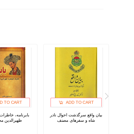
D TO CART
ADD TO CART
رانی
بیان واقع سرگذشت احوال نادر
بابرنامه، خاطرا
ل های
شاه و سفرهای مصنف
ظهیرالدین مح