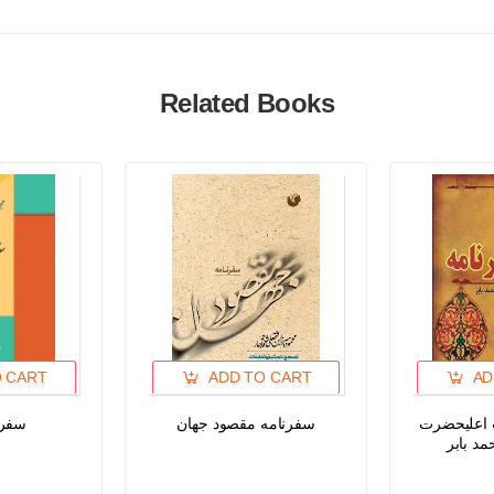
Related Books
O CART
ADD TO CART
AD
ت اعلیحضرت
سفرنامه مقصود جهان
سفرن
مد بابر