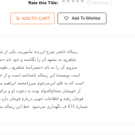
(0 Reviews )
Rate this Title
:
Add To Wishlist
ADD TO CART
رسالۀ حاضر شرح ارزندۀ مأموریت یکی از م
شاهرود به مشهد آن را نگاشته و خود نام «سف
منزوی آن را به نام «سفرنامۀ شاهرود ـ طو
است.نویسندۀ این رساله ناشناخته است و از خ
از خویشان شجاع‌الدوله بوده به دعوت او و برا
قوچان رفته و اطلاعات خوبی دربارۀ قوچان دارد.