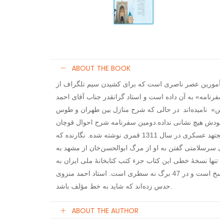
ABOUT THE BOOK
أمورین عصر ناصری است که برای کشیدن سیم تلگراف از
رنامه» به آن داده است و استاد گرانقدر جناب آقای احمد
س» نامیده‌اند در حالی که شرح منازل بین طهران و طوس
ودش هیچ نشانی نداده.
دومین سفرنامه شرح احوال قوچان
است که به قلم ابن‌مرحوم میرزامحمد ابراهیم مجتهد عسکری در سال 1311 قمری نوشته شده. نگارنده که
ی سرسلامتی گفتن به او از مرگ ابوالحسن‌خان از مشهد به
 تنها نسخۀ خطی این کتاب جزء کتب کتابخانۀ ملی ایران به
شمارۀ 671 ف نگهداری می‌شود. خط این رساله نسخ است و در 47 برگ نه سطری است. استاد احمد منزوی
حدس زده‌اند که شاید به خط مؤلف باشد.
ABOUT THE AUTHOR