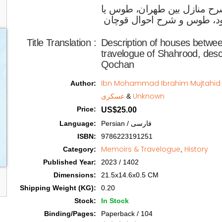
رح منازل بین طهران، طوس یا
Title Translation 
:
Description of houses betwe
travelogue of Shahrood, descr
Qochan
Ibn Mohammad Ibrahim Muj / ابن محمدابراهیم مجتهد
Author
:
Unknown
عسکری
&
Price
:
US$25.00
Persian / فارسی
:
Language
ISBN
:
9786223191251
Memoirs & Travelogue
History
Category
:
,
Published Year
:
2023 / 1402
Dimensions
:
21.5x14.6x0.5 CM
Shipping Weight (KG)
:
0.20
Stock
:
In Stock
Binding/Pages
:
Paperback / 104