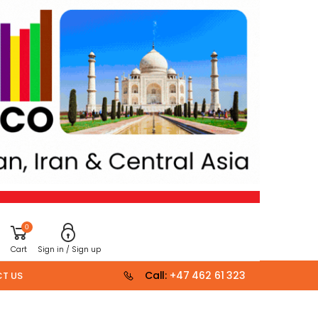
0
Cart
Sign in / Sign up
Call:
+47 462 61 323
T US