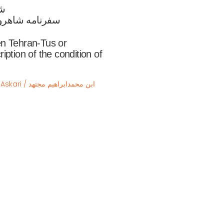
ش

 سفرنامه شاهرود، طوس و شرح احوال قوچان  
en Tehran-Tus or
iption of the condition of
tahid Askari