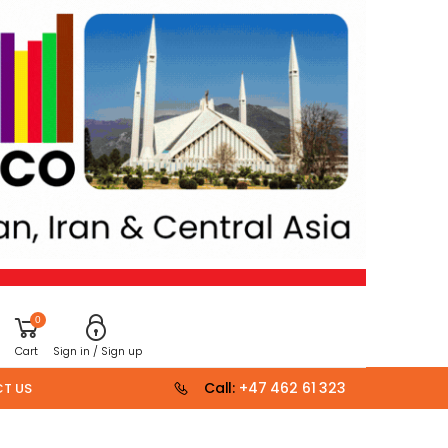
0
Cart
Sign in / Sign up
Call:
+47 462 61 323
T US