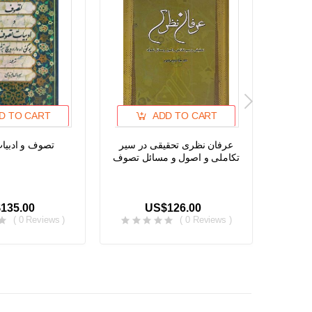
D TO CART
ADD TO CART
تصوف و ادبی
عرفان نظری تحقیقی در سیر
Early 
تکاملی و اصول و مسائل تصوف
Niswa 
135.00
US$126.00
( 0 Reviews )
( 0 Reviews )