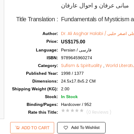
مبانی عرفان و احوال عارفان   
Title Translation 
:
Fundamentals of Mysticism a
Dr. Ali Asghar Halabi / ر حلبی
Author
:
Price
:
US$175.00
Language
:
Persian / فارسی
ISBN
:
9789645960274
Sufism & Spirituality
World Literat
Category
:
,
Published Year
:
1998 / 1377
Dimensions
:
24.5x17.8x5.2 CM
Shipping Weight (KG)
:
2.00
Stock
:
In Stock
Binding/Pages
:
Hardcover / 952
(0 Reviews )
Rate this Title
:
Add To Wishlist
ADD TO CART