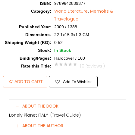
ISBN
:
9789642839377
World Literature
Memoirs &
Category
:
,
Travelogue
Published Year
:
2009 / 1388
Dimensions
:
22.1x15.3x1.3 CM
Shipping Weight (KG)
:
0.52
Stock
:
In Stock
Binding/Pages
:
Hardcover / 160
(0 Reviews )
Rate this Title
:
Add To Wishlist
ADD TO CART
ABOUT THE BOOK
Lonely Planet ITALY (Travel Guide)
ABOUT THE AUTHOR